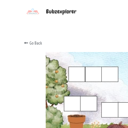
Bubzexplorer
Go Back